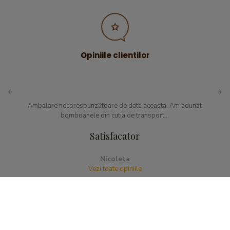
Opiniile clientilor
Ambalare necorespunzătoare de data aceasta. Am adunat
bomboanele din cutia de transport...
Satisfacator
Nicoleta
Vezi toate opiniile