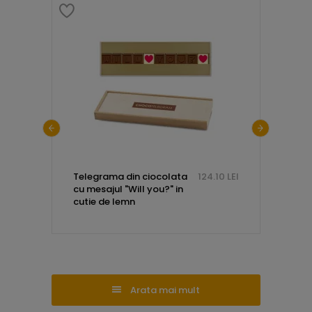
1.35 LEI
Telegrama din ciocolata
124.10 LEI
Telegr
cu mesajul "Will you?" in
cu mes
cutie de lemn
foreve
cu ini
Arata mai mult