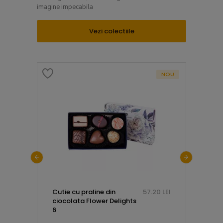
imagine impecabila
Vezi colectiile
NOU
.00 LEI
Cutie cu praline din
57.20 LEI
Telegr
ciocolata Flower Delights
cu mes
6
dupa t
lemn 