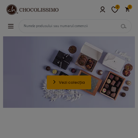
0
0
Vezi colecția