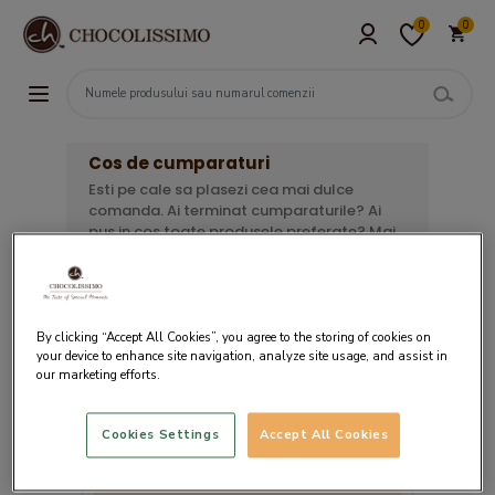
0
0
Cos de cumparaturi
Esti pe cale sa plasezi cea mai dulce
comanda. Ai terminat cumparaturile? Ai
pus in cos toate produsele preferate? Mai
ai de urmat 3 pasi simpli pentru a finaliza
comanda. Verifica lista de mai jos, alege
ziua in care doresti livrarea si opteaza
pentru metoda de plata convenabila.
By clicking “Accept All Cookies”, you agree to the storing of cookies on
your device to enhance site navigation, analyze site usage, and assist in
our marketing efforts.
Cookies Settings
Accept All Cookies
Cosul tau este gol