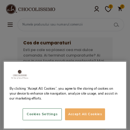
0
0
Cos de cumparaturi
Esti pe cale sa plasezi cea mai dulce
comanda. Ai terminat cumparaturile? Ai
pus in cos toate produsele preferate? Mai
ai de urmat 3 pasi simpli pentru a finaliza
comanda. Verifica lista de mai jos, alege
ziua in care doresti livrarea si opteaza
pentru metoda de plata convenabila.
By clicking “Accept All Cookies”, you agree to the storing of cookies on
your device to enhance site navigation, analyze site usage, and assist in
our marketing efforts.
Cookies Settings
Accept All Cookies
Cosul tau este gol