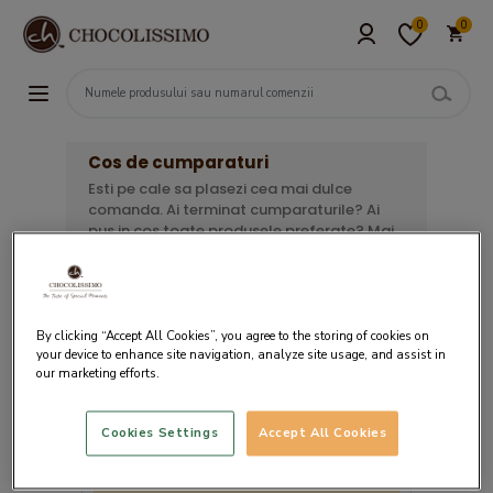
0
0
Cos de cumparaturi
Esti pe cale sa plasezi cea mai dulce
comanda. Ai terminat cumparaturile? Ai
pus in cos toate produsele preferate? Mai
ai de urmat 3 pasi simpli pentru a finaliza
comanda. Verifica lista de mai jos, alege
ziua in care doresti livrarea si opteaza
pentru metoda de plata convenabila.
By clicking “Accept All Cookies”, you agree to the storing of cookies on
your device to enhance site navigation, analyze site usage, and assist in
our marketing efforts.
Cookies Settings
Accept All Cookies
Cosul tau este gol