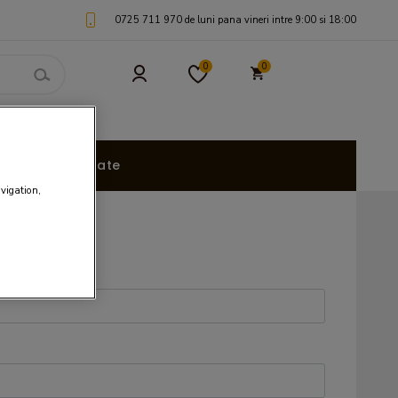
0725 711 970 de luni pana vineri intre 9:00 si 18:00
0
0
uri Personalizate
avigation,