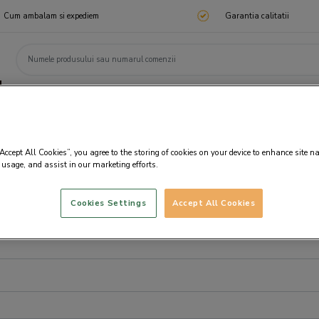
Cum ambalam si expediem
Garantia calitatii
ChocoTelegram
Cadouri corporate
Ciocolata
Praline
Cadouri 🎁
Cado
“Accept All Cookies”, you agree to the storing of cookies on your device to enhance site n
 usage, and assist in our marketing efforts.
Cookies Settings
Accept All Cookies