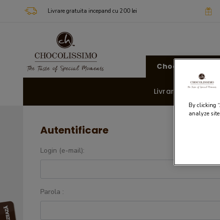
Livrare gratuita incepand cu 200 lei
Chocolissimo
Livrare rapida 🚚
By clicking 
analyze site
Autentificare
Login (e-mail):
Parola :