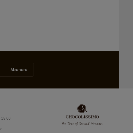
Abonare
- 18:00
e: