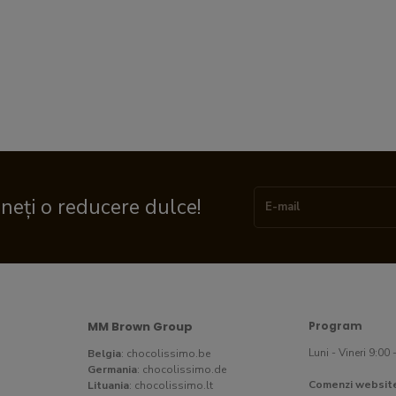
ineți o reducere dulce!
MM Brown Group
Program
Luni - Vineri 9:00 
Belgia
:
chocolissimo.be
Germania
:
chocolissimo.de
Comenzi websit
Lituania
:
chocolissimo.lt