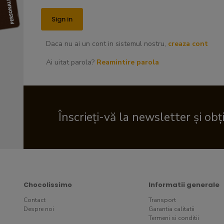
Daca nu ai un cont in sistemul nostru,
creaza cont
Ai uitat parola?
Reamintire parola
Înscrieți-vă la newsletter și obț
Chocolissimo
Informatii generale
Contact
Transport
Despre noi
Garantia calitatii
Termeni si conditii