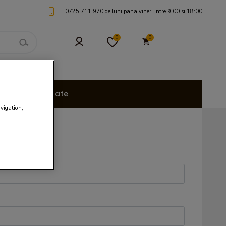
0725 711 970 de luni pana vineri intre 9:00 si 18:00
0
0
uri Personalizate
avigation,