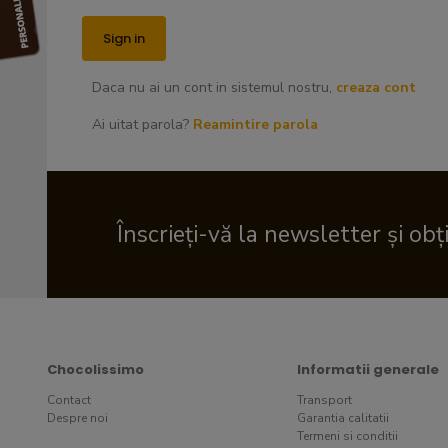
Daca nu ai un cont in sistemul nostru,
creaza cont
Ai uitat parola?
Reamintire parola
Înscrieți-vă la newsletter și obț
Chocolissimo
Informatii generale
Contact
Transport
Despre noi
Garantia calitatii
Termeni si conditii