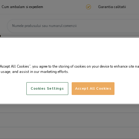
Cum ambalam si expediem
Garantia calitatii
ChocoTelegram
Cadouri corporate
Ciocolata
Praline
Cadouri 🎁
Cado
“Accept All Cookies”, you agree to the storing of cookies on your device to enhance site n
 usage, and assist in our marketing efforts.
Cookies Settings
Accept All Cookies