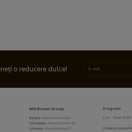
ineți o reducere dulce!
MM Brown Group
Program
Luni - Vineri 9:00 
Belgia
:
chocolissimo.be
Germania
:
chocolissimo.de
Comenzi websit
Lituania
:
chocolissimo.lt