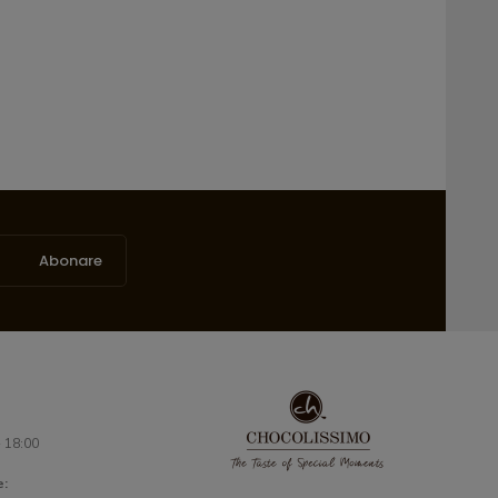
Abonare
- 18:00
e: