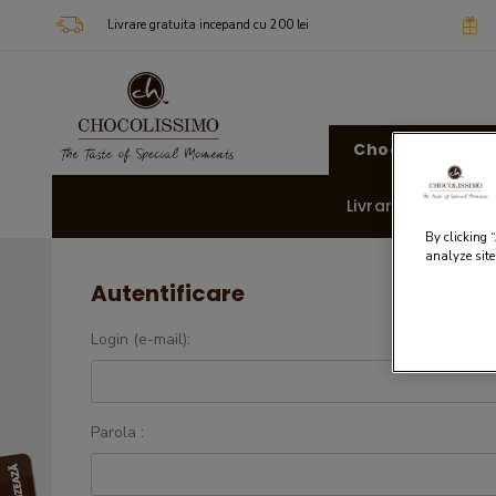
Livrare gratuita incepand cu 200 lei
Chocolissimo
Livrare rapida 🚚
By clicking 
analyze site
Autentificare
Login (e-mail):
Parola :