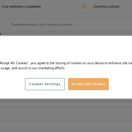
Cum ambalam si expediem
Garantia calitatii
ChocoTelegram
Cadouri corporate
Ciocolata
Praline
Cadouri 🎁
Cado
“Accept All Cookies”, you agree to the storing of cookies on your device to enhance site n
 usage, and assist in our marketing efforts.
Cookies Settings
Accept All Cookies