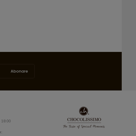
Abonare
- 18:00
e: