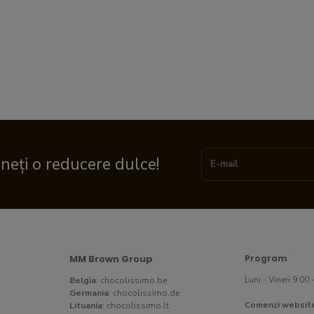
ineți o reducere dulce!
MM Brown Group
Program
Luni - Vineri 9:00 
Belgia
:
chocolissimo.be
Germania
:
chocolissimo.de
Comenzi websit
Lituania
:
chocolissimo.lt