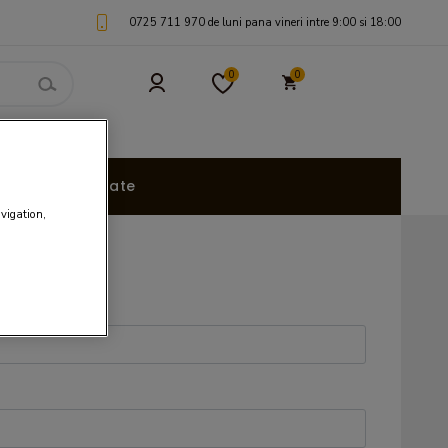
0725 711 970 de luni pana vineri intre 9:00 si 18:00
0
0
uri Personalizate
avigation,