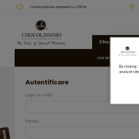
Livrare gratuita incepand cu 200 lei
Chocolissimo
Livrare rapida 🚚
By clicking 
analyze site
Autentificare
Login (e-mail):
Parola :