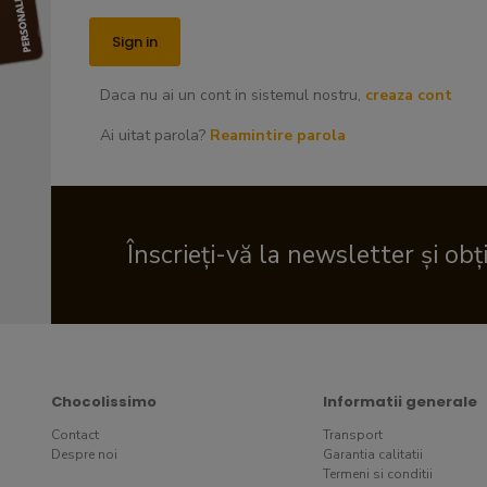
Daca nu ai un cont in sistemul nostru,
creaza cont
Ai uitat parola?
Reamintire parola
Înscrieți-vă la newsletter și obț
Chocolissimo
Informatii generale
Contact
Transport
Despre noi
Garantia calitatii
Termeni si conditii