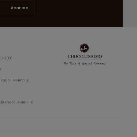
Abonare
- 18:00
e:
 chocolissimo.ro
 @ chocolissimo.ro