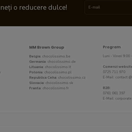
ineți o reducere dulce!
MM Brown Group
Program
Luni - Vineri 9:00 
Belgia
:
chocolissimo.be
Germania
:
chocolissimo.de
Comenzi websit
Lituania
:
chocolissimo.lt
0725 711 970
e
Polonia
:
chocolissimo.pl
E-Mail:
contact @
Republica Ceha
:
chocolissimo.cz
Slovacia
:
chocolissimo.sk
B2B:
Franta
:
chocolissimo.fr
0761 061 397
E-Mail:
corporate