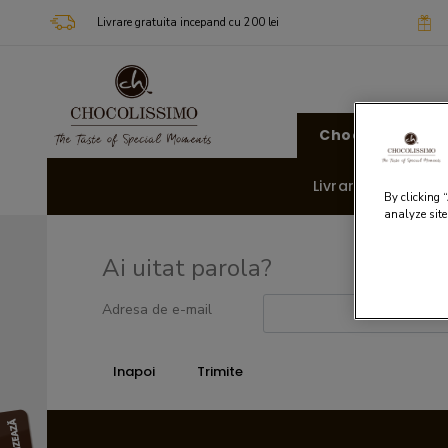
Livrare gratuita incepand cu 200 lei
Chocolissimo
Livrare rapida 🚚
By clicking 
analyze site
Ai uitat parola?
Adresa de e-mail