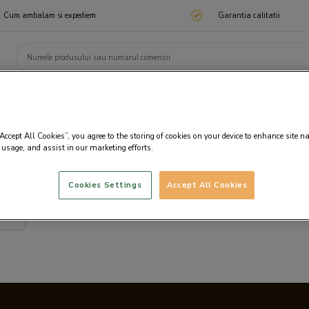
Cum ambalam si expediem
Garantia calitatii
ChocoTelegram
Cadouri corporate
Ciocolata
Praline
Cadouri 🎁
Cado
“Accept All Cookies”, you agree to the storing of cookies on your device to enhance site n
 usage, and assist in our marketing efforts.
Cookies Settings
Accept All Cookies