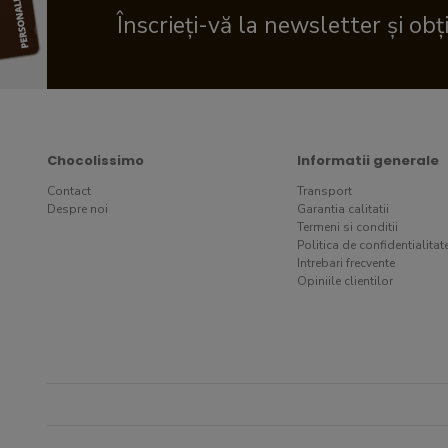
Înscrieți-vă la newsletter și obț
Chocolissimo
Informatii generale
Contact
Transport
Despre noi
Garantia calitatii
Termeni si conditii
Politica de confidentialitat
Intrebari frecvente
Opiniile clientilor