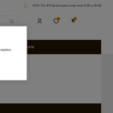
0725 711 970 de luni pana vineri intre 9:00 si 18:00
0
0
uri Personalizate
avigation,