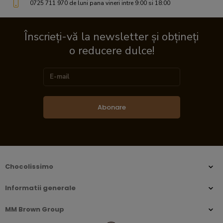
0725 711 970 de luni pana vineri intre 9:00 si 18:00
Înscrieți-vă la newsletter și obțineți
o reducere dulce!
Abonare
Chocolissimo
Informatii generale
MM Brown Group