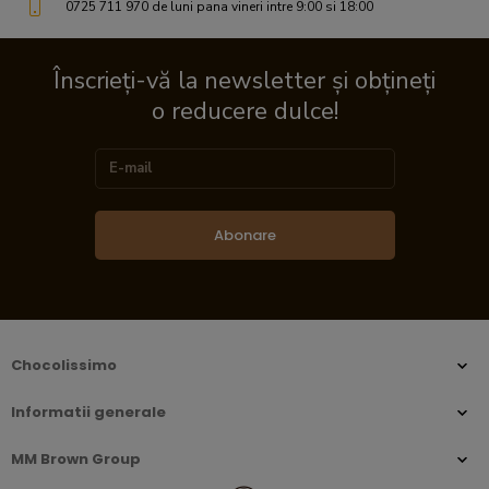
0725 711 970 de luni pana vineri intre 9:00 si 18:00
Înscrieți-vă la newsletter și obțineți
o reducere dulce!
Abonare
Chocolissimo
Informatii generale
MM Brown Group