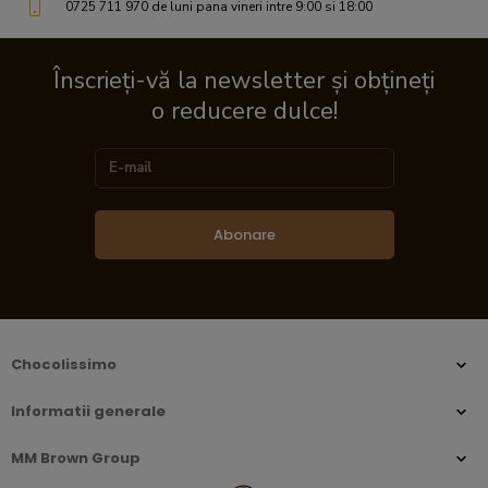
0725 711 970 de luni pana vineri intre 9:00 si 18:00
Înscrieți-vă la newsletter și obțineți
o reducere dulce!
Abonare
Chocolissimo
Informatii generale
MM Brown Group