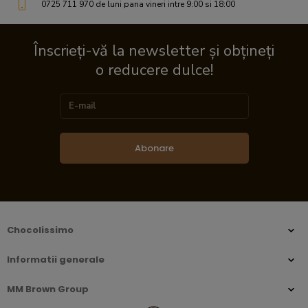
0725 711 970 de luni pana vineri intre 9:00 si 18:00
Înscrieți-vă la newsletter și obțineți
o reducere dulce!
Abonare
Chocolissimo
Informatii generale
MM Brown Group