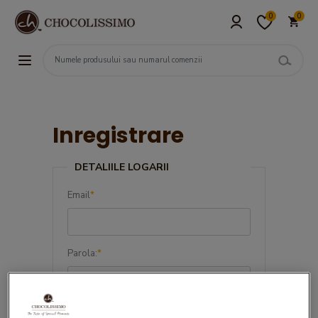
0
0
Inregistrare
DETALIILE LOGARII
Email
*
Parola:
*
Confirma parola:
*