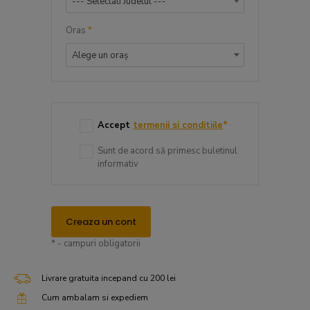
--- Selectati Judetul ---
Oras
*
Alege un oraș
Accept
termenii si conditiile
*
Sunt de acord să primesc buletinul
informativ
Creaza un cont
* - campuri obligatorii
Livrare gratuita incepand cu 200 lei
Cum ambalam si expediem