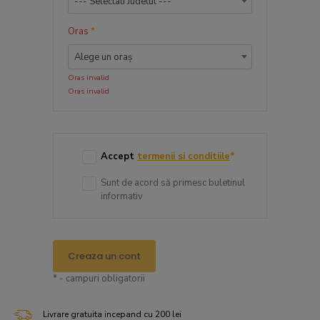
--- Selectati Judetul ---
Oras
*
Alege un oraș
Oras invalid
Oras invalid
Accept
termenii si conditiile
*
Sunt de acord să primesc buletinul
informativ
Creaza un cont
* - campuri obligatorii
Livrare gratuita incepand cu 200 lei