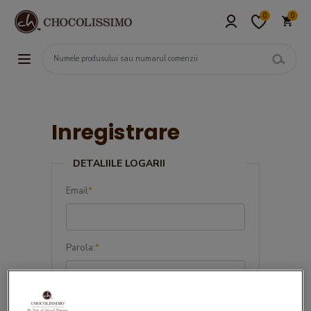
0
0
Inregistrare
DETALIILE LOGARII
Email
*
Parola:
*
Confirma parola:
*