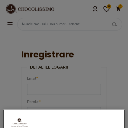
0
0
Inregistrare
DETALIILE LOGARII
Email
*
Parola:
*
Confirma parola:
*