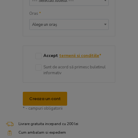
--- Selectati Judetul ---
Oras
*
Alege un oraș
Accept
termenii si conditiile
*
Sunt de acord să primesc buletinul
informativ
Creaza un cont
* - campuri obligatorii
Livrare gratuita incepand cu 200 lei
Cum ambalam si expediem