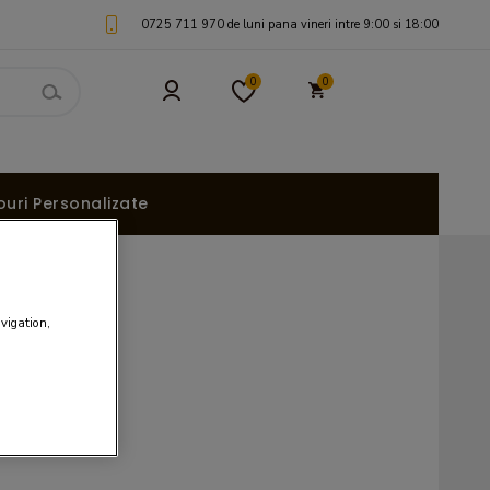
0725 711 970 de luni pana vineri intre 9:00 si 18:00
0
0
uri Personalizate
avigation,