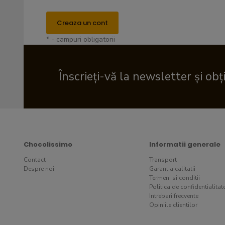
Creaza un cont
* - campuri obligatorii
Înscrieți-vă la newsletter și obț
Chocolissimo
Informatii generale
Contact
Transport
Despre noi
Garantia calitatii
Termeni si conditii
Politica de confidentialitat
Intrebari frecvente
Opiniile clientilor