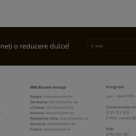
ineți o reducere dulce!
MM Brown Group
Program
Luni - Vineri 9:00 
Belgia
:
chocolissimo.be
Germania
:
chocolissimo.de
Comenzi websit
Lituania
:
chocolissimo.lt
0725 711 970
e
Polonia
:
chocolissimo.pl
E-Mail:
contact @
Republica Ceha
:
chocolissimo.cz
Slovacia
:
chocolissimo.sk
B2B:
Franta
:
chocolissimo.fr
0761 061 397