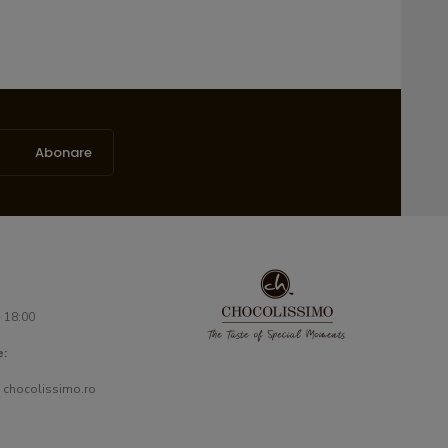
Abonare
- 18:00
e:
 chocolissimo.ro