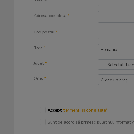
Adresa completa
*
Cod postal
*
Tara
*
Romania
Judet
*
--- Selectati Jude
Oras
*
Alege un oraș
Accept
termenii si conditiile
*
Sunt de acord să primesc buletinul informativ