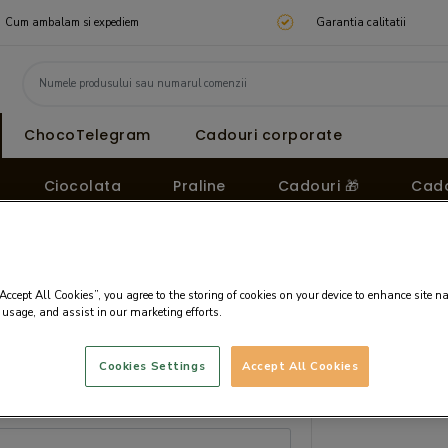
Cum ambalam si expediem
Garantia calitatii
ChocoTelegram
Cadouri corporate
Ciocolata
Praline
Cadouri 🎁
Cado
“Accept All Cookies”, you agree to the storing of cookies on your device to enhance site n
 usage, and assist in our marketing efforts.
Cookies Settings
Accept All Cookies