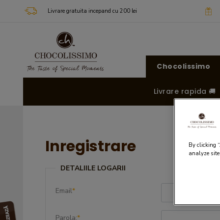
Livrare gratuita incepand cu 200 lei
Chocolissimo
Livrare rapida 🚚
Inregistrare
By clicking 
analyze site
DETALIILE LOGARII
Email
*
Parola:
*