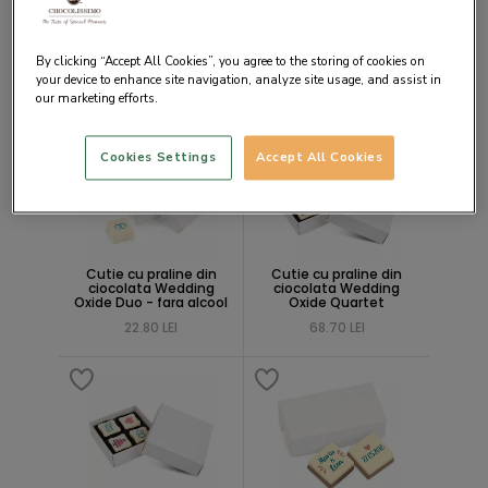
Cutie cu pralina din
Cutie cu praline din
ciocolata Wedding
ciocolata Wedding
By clicking “Accept All Cookies”, you agree to the storing of cookies on
Oxide Solo - fara alcool
Oxide Duo
your device to enhance site navigation, analyze site usage, and assist in
11.50 LEI
22.80 LEI
our marketing efforts.
NOU
Cookies Settings
Accept All Cookies
Cutie cu praline din
Cutie cu praline din
ciocolata Wedding
ciocolata Wedding
Oxide Duo - fara alcool
Oxide Quartet
22.80 LEI
68.70 LEI