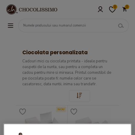
0
0
Ciocolata personalizata
Cadouri mici cu ciocolata printata - ideale pentru
oaspetii de la nunta, sau pentru a completa un
cadou pentru mire si mireasa. Printul comestibil de
pe ciocolata poate fi: numele celor care se
casatoresc, data nuntii, inima sau trandafir.
NOU