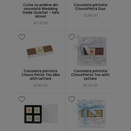
Cutie cu praline din
Ciocolata printata
ciocolata Wedding
ChocoPrints Duo
Oxide Quartet - fara
22.80 LEI
alcool
40.10 LEI
Ciocolata printata
Ciocolata printata
Choco Prints Trio Mini
ChocoPrints Trio with
with Letters
Letters
22.80 LEI
28.60 LEI