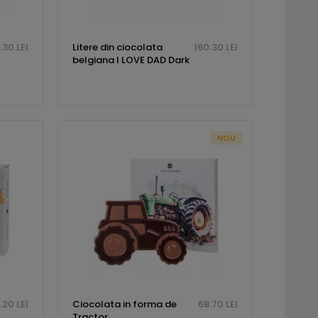
.30 LEI
Litere din ciocolata
160.30 LEI
belgiana I LOVE DAD Dark
NOU
.20 LEI
Ciocolata in forma de
68.70 LEI
Tractor