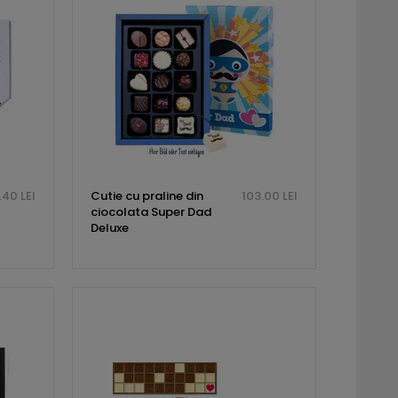
.40 LEI
Cutie cu praline din
103.00 LEI
ciocolata Super Dad
Deluxe