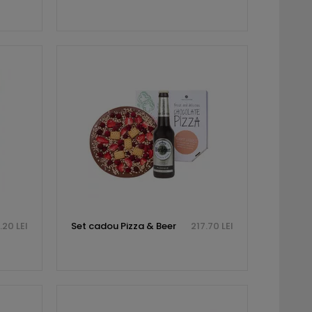
.20 LEI
Set cadou Pizza & Beer
217.70 LEI