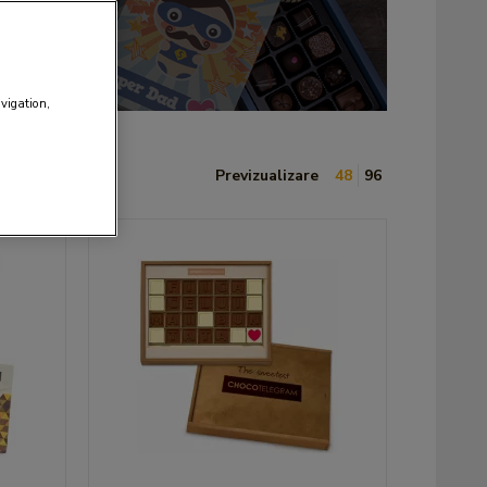
avigation,
Previzualizare
48
96