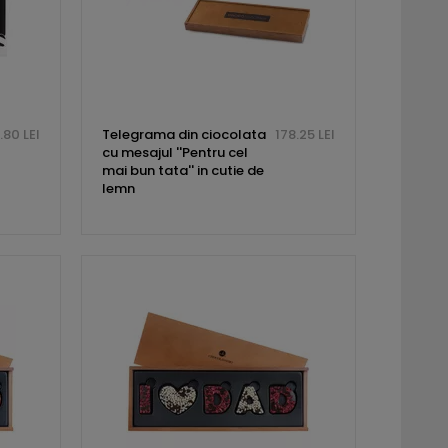
.80 LEI
Telegrama din ciocolata
178.25 LEI
cu mesajul ''Pentru cel
mai bun tata'' in cutie de
lemn