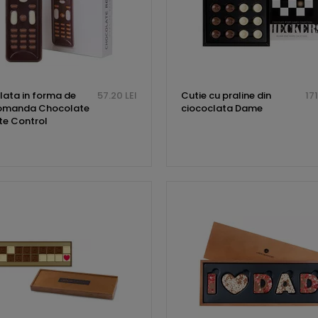
lata in forma de
57.20 LEI
Cutie cu praline din
171
omanda Chocolate
ciococlata Dame
e Control