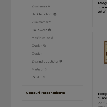
Teleg
Ziua femeii 👩
cu mes
tata''
Back to School 📚
Ziua mamei 🌸
Halloween 🎃
Mos' Nicolae 👢
Craciun 🎅
Craciun
Ziua indragostitilor 💖
Martisor 🌷
PASTE 🐰
Cadouri Personalizate
Teleg
cu mes
bun ta
lemn