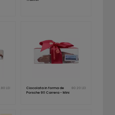
.80 LEI
Ciocolata in forma de
80.20 LEI
Porsche 911 Carrera - Mini