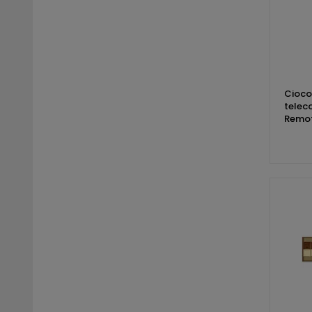
Cioco
telec
Remot