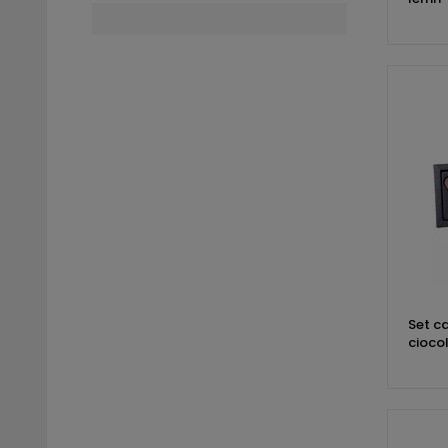
Set c
cioco