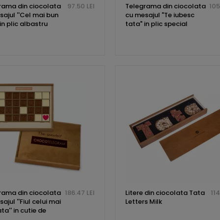
rama din ciocolata
97.50 LEI
Telegrama din ciocolata
105
ajul ''Cel mai bun
cu mesajul "Te iubesc
 in plic albastru
tata" in plic special
rama din ciocolata
186.47 LEI
Litere din ciocolata Tata
114
ajul ''Fiul celui mai
Letters Milk
ta'' in cutie de