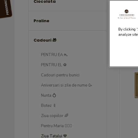
Ciocolata
Zi
Praline
By clicking 
analyze site
Cadouri 🎁
Filtrare
PENTRU EA 👠
PENTRU EL ⚽
Cadouri pentru bunici
Aniversari si zile de nume 🥳
Nunta 💍
Botez 🍼
Ziua copiilor 🌈
Pentru Maria 💁🏻‍♀️
Ziua Tatalui 💙