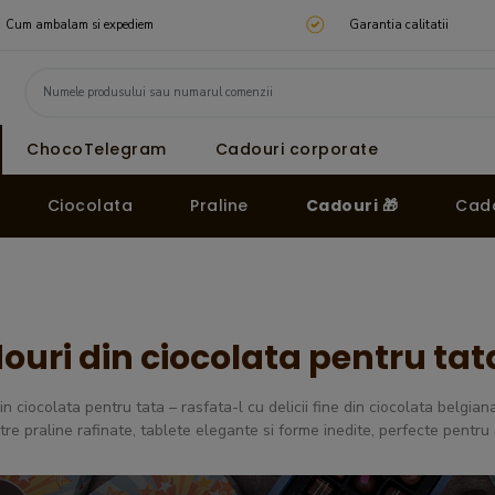
Cum ambalam si expediem
Garantia calitatii
ChocoTelegram
Cadouri corporate
Ciocolata
Praline
Cadouri 🎁
Cado
ouri din ciocolata pentru tat
in ciocolata pentru tata – rasfata-l cu delicii fine din ciocolata belgia
tre praline rafinate, tablete elegante si forme inedite, perfecte pentru 