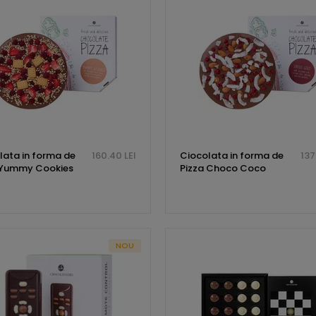
lata in forma de
160.40 LEI
Ciocolata in forma de
137
 Yummy Cookies
Pizza Choco Coco
NOU