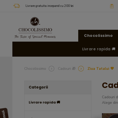
Livrare gratuita incepand cu 200 lei
Chocolissimo
Livrare rapida 🚚
Chocolissimo
Cadouri 🎁
Ziua Tatalui 💙
Cad
Categorii
Cadouri d
Livrare rapida 🚚
Alege din