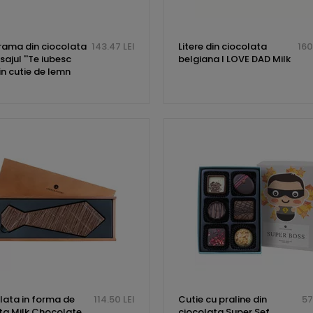
rama din ciocolata
143.47 LEI
Litere din ciocolata
160
ajul ''Te iubesc
belgiana I LOVE DAD Milk
in cutie de lemn
lata in forma de
114.50 LEI
Cutie cu praline din
57
ta Milk Chocolate
ciocolata Super Sef