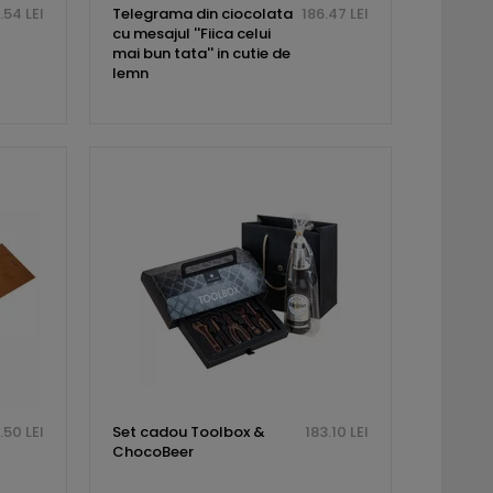
.54 LEI
Telegrama din ciocolata
186.47 LEI
cu mesajul ''Fiica celui
mai bun tata'' in cutie de
lemn
.50 LEI
Set cadou Toolbox &
183.10 LEI
ChocoBeer