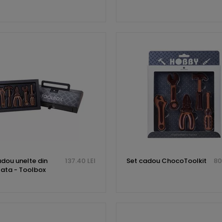
adou unelte din
137.40 LEI
Set cadou ChocoToolkit
80
lata - Toolbox