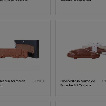
lata in forma de
57.20 LEI
Ciocolata in forma de
171
on
Porsche 911 Carrera