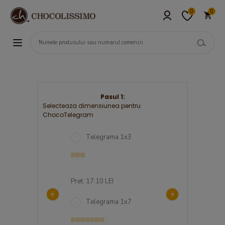
0
0
Pasul 1:
Selecteaza dimensiunea pentru
ChocoTelegram
egrama 4x12
Telegrama 1x3
Telegrama 3
.30 LEI
Pret: 17.10 LEI
Pret: 103.00 LEI
egrama 5x12
Telegrama 1x7
Telegrama 2