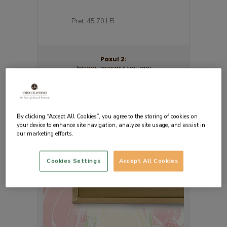
.70 LEI
Pret: 45.70 LEI
Pret: 74.40 LEI
Pasul 2:
Introdu mesajul tau aici
By clicking “Accept All Cookies”, you agree to the storing of cookies on
your device to enhance site navigation, analyze site usage, and assist in
our marketing efforts.
Cookies Settings
Accept All Cookies