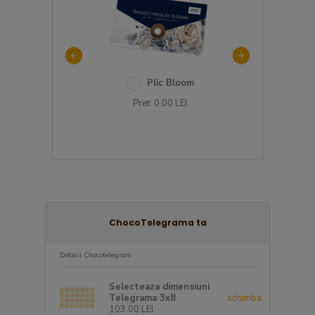
 telegrama roz All
Plic Bloom
Tuli
ou need is Love
Pret: 0.00 LEI
Pret: 0.00 
ret: 0.00 LEI
ChocoTelegrama ta
Detalii Chocotelegram
Selecteaza dimensiuni
Telegrama 3x8
schimba
103.00 LEI