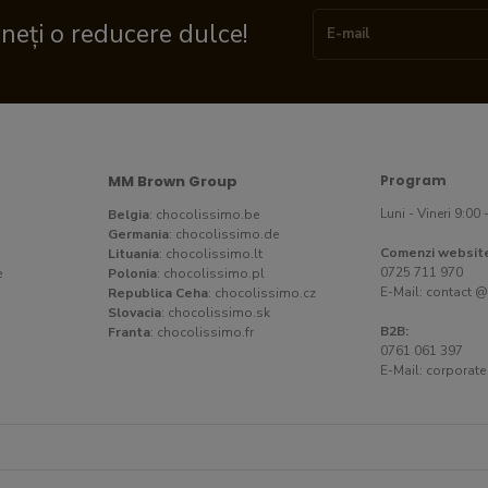
ineți o reducere dulce!
MM Brown Group
Program
Luni - Vineri 9:00 
Belgia
:
chocolissimo.be
Germania
:
chocolissimo.de
Comenzi websit
Lituania
:
chocolissimo.lt
0725 711 970
e
Polonia
:
chocolissimo.pl
E-Mail:
contact @
Republica Ceha
:
chocolissimo.cz
Slovacia
:
chocolissimo.sk
B2B:
Franta
:
chocolissimo.fr
0761 061 397
E-Mail:
corporate