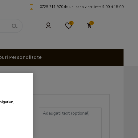
0725 711 970 de luni pana vineri intre 9:00 si 18:00
0
0
uri Personalizate
avigation,
maginea aici
au