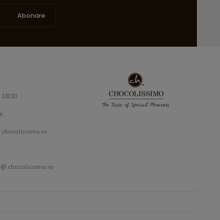
Abonare
- 18:00
e:
 chocolissimo.ro
 @ chocolissimo.ro