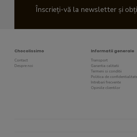
Înscrieți-vă la newsletter și obț
Chocolissimo
Informatii generale
Contact
Transport
Despre noi
Garantia calitatii
Termeni si conditii
Politica de confidentialitat
Intrebari frecvente
Opiniile clientilor