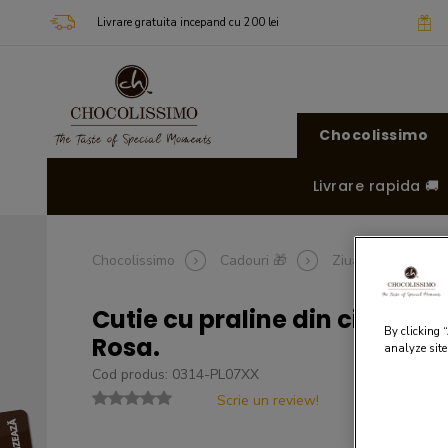
Livrare gratuita incepand cu 200 lei
Chocolissimo
Livrare rapida 🚚
Chocolissimo
Cadouri 🎁
Ziua mamei 🌸
Cutie cu praline din ciocola
By clicking 
Rosa.
analyze site
Cod produs: 0314-PL07XX
Scrie un review!