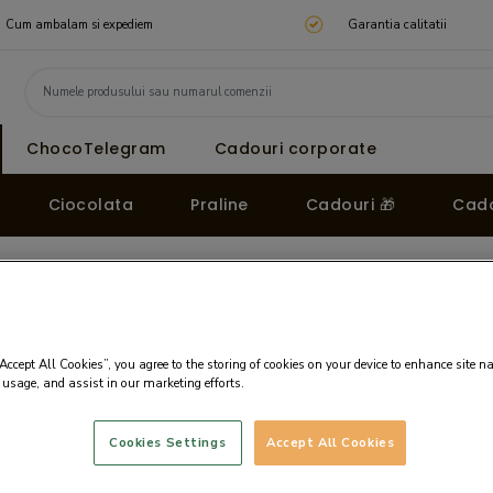
Cum ambalam si expediem
Garantia calitatii
ChocoTelegram
Cadouri corporate
Ciocolata
Praline
Cadouri 🎁
Cado
Cutie cu praline din ciocolata Postcard Midi Rosa.
ta Postcard Midi
“Accept All Cookies”, you agree to the storing of cookies on your device to enhance site n
 usage, and assist in our marketing efforts.
Trageti i
Cookies Settings
Accept All Cookies
s