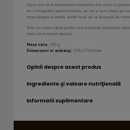
Daca vrei sa iti reamintesti momente mai vechi cu prietenii
ne o fotografie reprezentativa, iar noi o vom atasa pe cap
mod elegant si inedit, astfel incat sa va bucurati de mom
Este un cadou ideal pentru a-ti surprinde persoana iubita
orice alt moment special.
Masa neta
: 180 g
Dimensiuni in ambalaj:
238x170x34mm
Opinii despre acest produs
Ingrediente şi valoare nutriţională
Informatii suplimentare