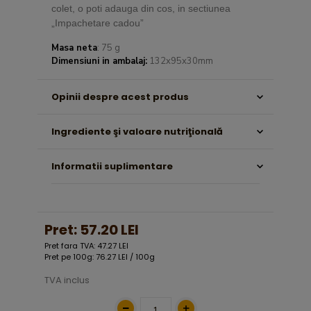
colet, o poti adauga din cos, in sectiunea
„Impachetare cadou”
Masa neta
: 75 g
Dimensiuni in ambalaj:
132x95x30mm
Opinii despre acest produs
Ingrediente şi valoare nutriţională
Informatii suplimentare
Pret:
57.20 LEI
Pret fara TVA: 47.27 LEI
Pret pe 100g: 76.27 LEI / 100g
TVA inclus