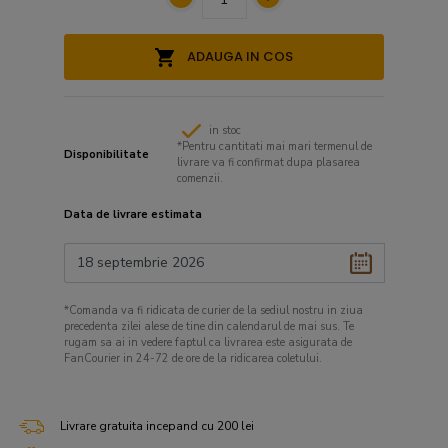
ADAUGA IN COS
in stoc
*Pentru cantitati mai mari termenul de
Disponibilitate
livrare va fi confirmat dupa plasarea
comenzii.
Data de livrare estimata
*Comanda va fi ridicata de curier de la sediul nostru in ziua
precedenta zilei alese de tine din calendarul de mai sus. Te
rugam sa ai in vedere faptul ca livrarea este asigurata de
FanCourier in 24-72 de ore de la ridicarea coletului.
Livrare gratuita incepand cu 200 lei