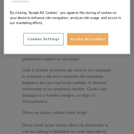
By clicking “Accept All Cookies”, you agree to the storing of cookies on
your device to enhance site navigation, analyze site usage, and assist in
our marketing efforts.
Descrierea produsului
Cookies Settings
Accept All Cookies
Pentru ca negrul este simbolul elegantei, am
creat o cutie cu praline pentru cei mai
pretentiosi iubitori ai ciocolatei.
Cele 6 praline premium pe care le-am adaugat
in aceasta cutie sunt realizate din ciocolata
belgiana de cea mai buna calitate, in diverse
sortimente si cu umpluturi inedite. Cutiei i-am
adaugat si o fundita neagra, cu logo-ul
Chocolissimo.
Ofera un cadou rafinat celor dragi!
Daca trimiti acest cadou direct la destinatar si
vrei sa adaugi o felicitare cu urari speciale in