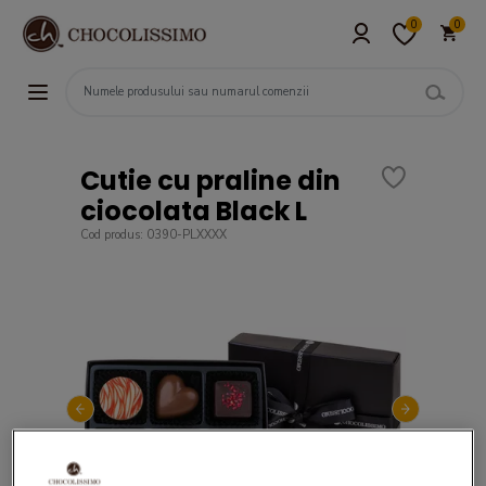
0
0
Cutie cu praline din
ciocolata Black L
Cod produs: 0390-PLXXXX