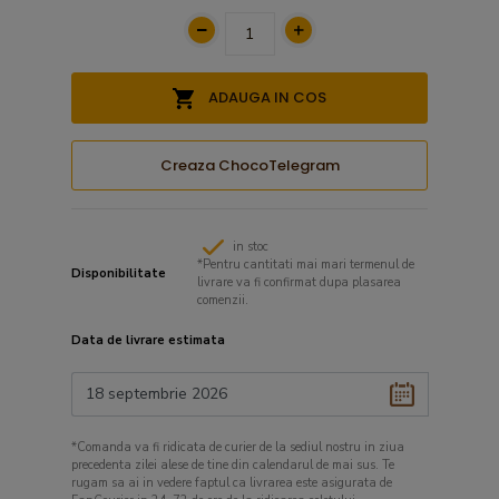
ADAUGA IN COS
Creaza ChocoTelegram
in stoc
*Pentru cantitati mai mari termenul de
Disponibilitate
livrare va fi confirmat dupa plasarea
comenzii.
Data de livrare estimata
*Comanda va fi ridicata de curier de la sediul nostru in ziua
precedenta zilei alese de tine din calendarul de mai sus. Te
rugam sa ai in vedere faptul ca livrarea este asigurata de