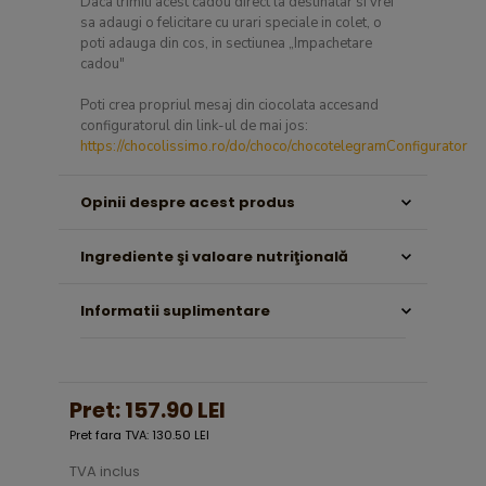
Daca trimiti acest cadou direct la destinatar si vrei
sa adaugi o felicitare cu urari speciale in colet, o
poti adauga din cos, in sectiunea „Impachetare
cadou"
Poti crea propriul mesaj din ciocolata accesand
configuratorul din link-ul de mai jos:
https://chocolissimo.ro/do/choco/chocotelegramConfigurator
Opinii despre acest produs
Ingrediente şi valoare nutriţională
Informatii suplimentare
Pret:
157.90 LEI
Pret fara TVA: 130.50 LEI
TVA inclus