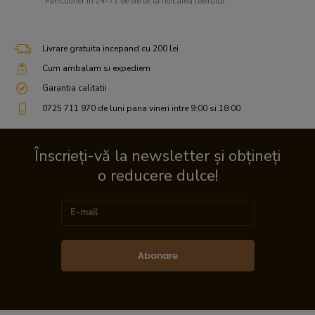
FanCourier in 24-72 de ore de la ridicarea coletului.
Livrare gratuita incepand cu 200 lei
Cum ambalam si expediem
Garantia calitatii
0725 711 970 de luni pana vineri intre 9:00 si 18:00
Înscrieți-vă la newsletter și obțineți
o reducere dulce!
Abonare