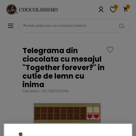
0
0
Telegrama din
ciocolata cu mesajul
"Together forever?" in
cutie de lemn cu
inima
Cod produs: 1427660301946