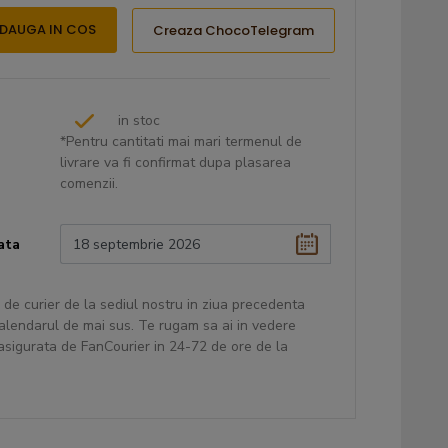
DAUGA IN COS
Creaza ChocoTelegram
in stoc
*Pentru cantitati mai mari termenul de
livrare va fi confirmat dupa plasarea
comenzii.
ata
 de curier de la sediul nostru in ziua precedenta
 calendarul de mai sus. Te rugam sa ai in vedere
 asigurata de FanCourier in 24-72 de ore de la