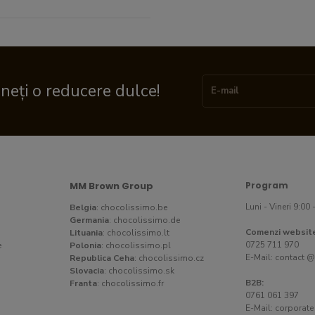
ineți o reducere dulce!
MM Brown Group
Program
Luni - Vineri 9:00 
Belgia
:
chocolissimo.be
Germania
:
chocolissimo.de
Comenzi websit
Lituania
:
chocolissimo.lt
0725 711 970
e
Polonia
:
chocolissimo.pl
E-Mail:
contact @
Republica Ceha
:
chocolissimo.cz
Slovacia
:
chocolissimo.sk
B2B:
Franta
:
chocolissimo.fr
0761 061 397
E-Mail:
corporate