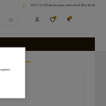
0725 711 970 de luni pana vineri intre 9:00 si 18:00
0
0
a!" in cutie de lemn
avigation,
LEI