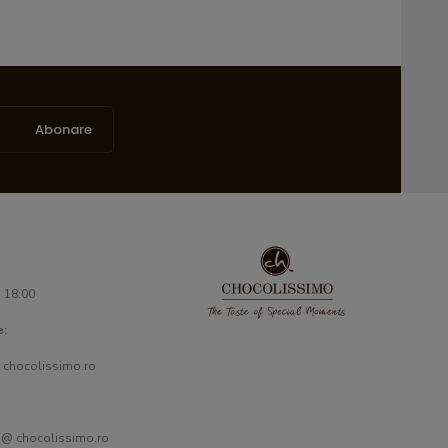
Abonare
- 18:00
e:
 chocolissimo.ro
 @ chocolissimo.ro