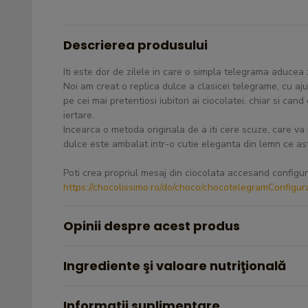
Descrierea produsului
Iti este dor de zilele in care o simpla telegrama aducea
Noi am creat o replica dulce a clasicei telegrame, cu ajut
pe cei mai pretentiosi iubitori ai ciocolatei, chiar si can
iertare.
Incearca o metoda originala de a iti cere scuze, care va
dulce este ambalat intr-o cutie eleganta din lemn ce as
Poti crea propriul mesaj din ciocolata accesand configura
https://chocolissimo.ro/do/choco/chocotelegramConfigur
Opinii despre acest produs
Ingrediente şi valoare nutriţională
Informatii suplimentare