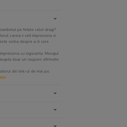
 zambetul pe fetele celor dragi?
orul careia ii veti impresiona si
d este vorba despre a-ti cere
 impresiona cu siguranta. Mesajul
teapta doar un raspuns afirmativ.
torul din link-ul de mai jos:
ator