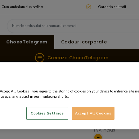
Cum ambalam si expediem
Garantia calitatii
ChocoTelegram
Cadouri corporate
Creeaza ChocoTelegram
zie
Scuze
Telegrama din ciocolata cu mesajul "Iarta-m
“Accept All Cookies”, you agree to the storing of cookies on your device to enhance site n
mesajul "Iarta-
 usage, and assist in our marketing efforts.
Pret:
121.59 LEI
Cookies Settings
Accept All Cookies
Pret fara TVA: 100.49 
TVA inclus