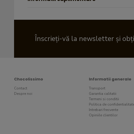
Înscrieți-vă la newsletter și obț
Chocolissimo
Informatii generale
Contact
Transport
Despre noi
Garantia calitatii
Termeni si conditii
Politica de confidentialitat
Intrebari frecvente
Opiniile clientilor