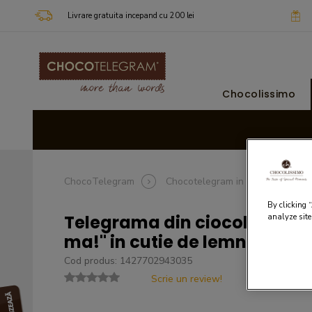
Livrare gratuita incepand cu 200 lei
Chocolissimo
ChocoTelegram
Chocotelegram in functie de oca
By clicking 
Telegrama din ciocolata cu 
analyze site
ma!" in cutie de lemn
Cod produs: 1427702943035
Scrie un review!