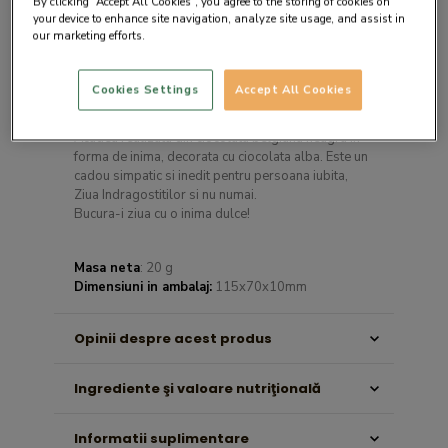
By clicking “Accept All Cookies”, you agree to the storing of cookies on
your device to enhance site navigation, analyze site usage, and assist in
our marketing efforts.
Cookies Settings
Accept All Cookies
Descrierea produsului
Acadea realizata din ciocolata belgiana neagra in
forma de inima, decorata cu ciocolata alba. Este un
cadou simpatic si inedit pentru persoana iubita,
Ziua Indragostitilor si nu numai.
Bucura-i ziua cu o inima dulce!
Masa neta
: 20 g
Dimensiuni in ambalaj:
115x70x10mm
Opinii despre acest produs
Ingrediente şi valoare nutriţională
Informatii suplimentare