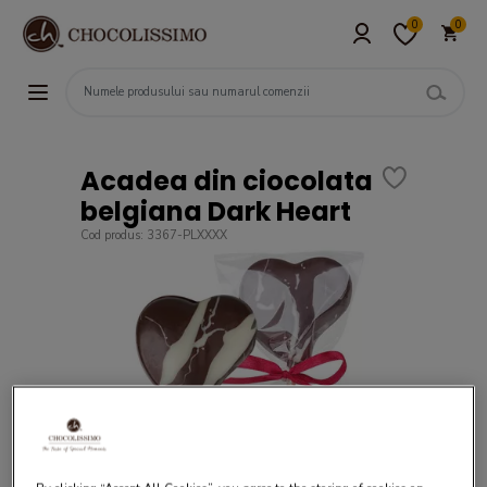
0
0
Acadea din ciocolata
belgiana Dark Heart
Cod produs: 3367-PLXXXX