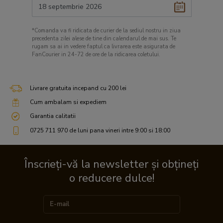
*Comanda va fi ridicata de curier de la sediul nostru in ziua
precedenta zilei alese de tine din calendarul de mai sus. Te
rugam sa ai in vedere faptul ca livrarea este asigurata de
FanCourier in 24-72 de ore de la ridicarea coletului.
Livrare gratuita incepand cu 200 lei
Cum ambalam si expediem
Garantia calitatii
0725 711 970 de luni pana vineri intre 9:00 si 18:00
Înscrieți-vă la newsletter și obțineți
o reducere dulce!