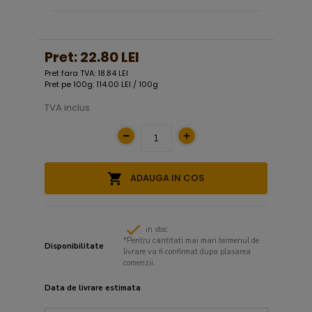
Pret:
22.80 LEI
Pret fara TVA: 18.84 LEI
Pret pe 100g: 114.00 LEI / 100g
TVA inclus
ADAUGA IN COS
in stoc
*Pentru cantitati mai mari termenul de
Disponibilitate
livrare va fi confirmat dupa plasarea
comenzii.
Data de livrare estimata