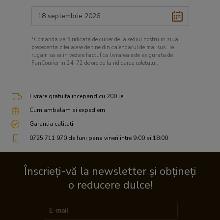
*Comanda va fi ridicata de curier de la sediul nostru in ziua
precedenta zilei alese de tine din calendarul de mai sus. Te
rugam sa ai in vedere faptul ca livrarea este asigurata de
FanCourier in 24-72 de ore de la ridicarea coletului.
Livrare gratuita incepand cu 200 lei
Cum ambalam si expediem
Garantia calitatii
0725 711 970 de luni pana vineri intre 9:00 si 18:00
Înscrieți-vă la newsletter și obțineți
o reducere dulce!