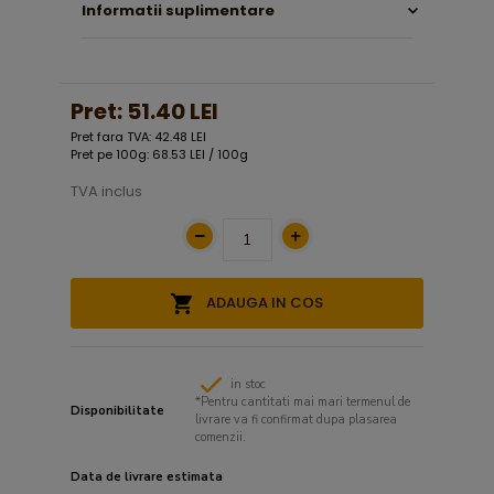
Informatii suplimentare
Pret:
51.40 LEI
Pret fara TVA: 42.48 LEI
Pret pe 100g: 68.53 LEI / 100g
TVA inclus
ADAUGA IN COS
in stoc
*Pentru cantitati mai mari termenul de
Disponibilitate
livrare va fi confirmat dupa plasarea
comenzii.
Data de livrare estimata