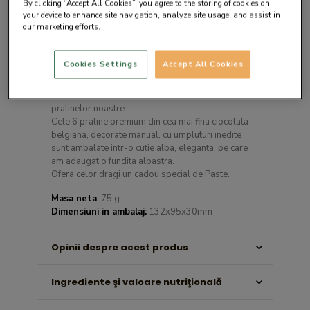
By clicking “Accept All Cookies”, you agree to the storing of cookies on
your device to enhance site navigation, analyze site usage, and assist in
our marketing efforts.
Cookies Settings
Accept All Cookies
Descrierea produsului
White L imbina perfect eleganta cu delicatetea
pralinelor noastre.
Cele 6 praline premium din cea mai fina ciocolata
belgiana, decorate manual, cu umpluturi inedite
sunt ambalate intr-o cutie alba, eleganta, pe care
am adaugat o fundita albastra.
Ofera celor dragi un cadou special de Paste.
Masa neta
: 75 g
Dimensiuni in ambalaj:
132x95x30mm
Opinii despre acest produs
Ingrediente şi valoare nutriţională