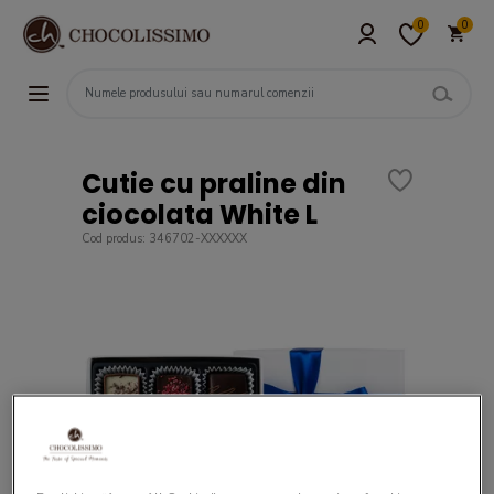
0
0
Cutie cu praline din
ciocolata White L
Cod produs: 346702-XXXXXX