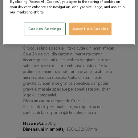
By clicking “Accept All Cookies”, you agree to the storing of cookies on
your device to enhance site navigation, analyze site usage, and assist in
our marketing efforts.
Cookies Settings
Accept All Cookies
Descrierea produsului
Un produs exclusivist dintr-o selectie
Chocolissimo speciala, intr-o cutie din lemn african.
Cele 24 de cutii din carton numerotate contin
fiecare specialitati din ciocolata belgiana care vor
satisface si cele mai pretentioase gusturi. De la
praline premium cu umpluturi crocante, la alune si
nuci in ciocolata delicata. Cutia din lemn este
gravata cu elemente grafice specifice, dar putem
grava si mesaje speciale personalizate sau chiar
logo-ul companiei.
Ofera un cadou elegant de Craciun!
Pentru oferte personalizate, va rugam sa ne
contactati la corporate@chocolissimo.ro.
Masa neta
: 288 g
Dimensiuni in ambalaj:
156x132x89mm