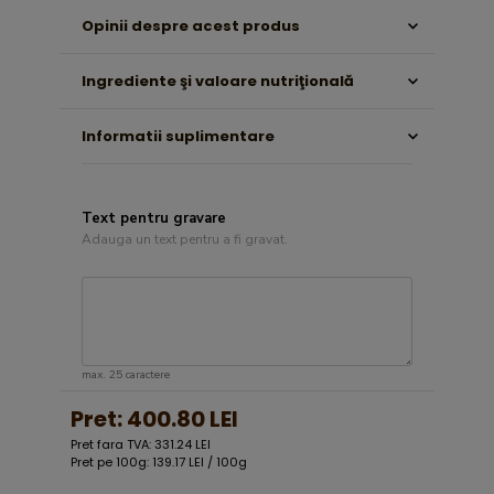
Opinii despre acest produs
Ingrediente şi valoare nutriţională
Informatii suplimentare
Text pentru gravare
Adauga un text pentru a fi gravat.
max. 25 caractere
Pret:
400.80 LEI
Pret fara TVA: 331.24 LEI
Pret pe 100g: 139.17 LEI / 100g