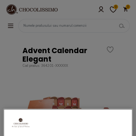
0
0
Advent Calendar
Elegant
Cod produs: 364201-XXXXXX