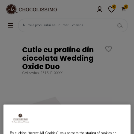
0
0
Cutie cu praline din
ciocolata Wedding
Oxide Duo
Cod produs: 9515-PLXXXX
By clicking “Accept All Cookies”, you agree to the storing of cookies on