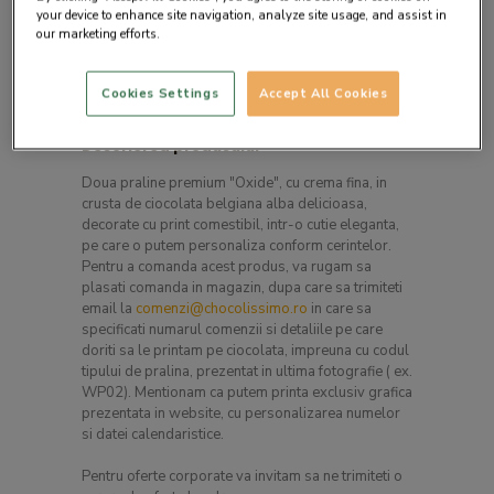
your device to enhance site navigation, analyze site usage, and assist in
our marketing efforts.
Cookies Settings
Accept All Cookies
Descrierea produsului
Doua praline premium "Oxide", cu crema fina, in
crusta de ciocolata belgiana alba delicioasa,
decorate cu print comestibil, intr-o cutie eleganta,
pe care o putem personaliza conform cerintelor.
Pentru a comanda acest produs, va rugam sa
plasati comanda in magazin, dupa care sa trimiteti
email la
comenzi@chocolissimo.ro
in care sa
specificati numarul comenzii si detaliile pe care
doriti sa le printam pe ciocolata, impreuna cu codul
tipului de pralina, prezentat in ultima fotografie ( ex.
WP02). Mentionam ca putem printa exclusiv grafica
prezentata in website, cu personalizarea numelor
si datei calendaristice.
Pentru oferte corporate va invitam sa ne trimiteti o