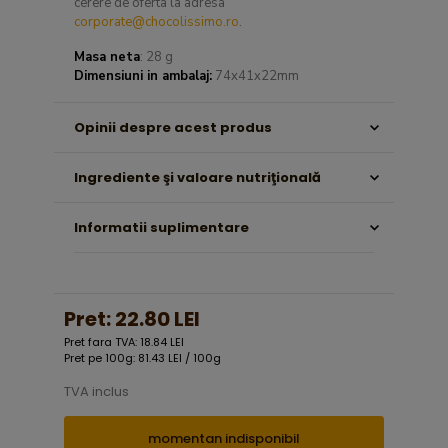
cerere de oferta la adresa
corporate@chocolissimo.ro
.
Masa neta
: 28 g
Dimensiuni in ambalaj:
74x41x22mm
Opinii despre acest produs
Ingrediente şi valoare nutriţională
Informatii suplimentare
Pret:
22.80 LEI
Pret fara TVA: 18.84 LEI
Pret pe 100g: 81.43 LEI / 100g
TVA inclus
momentan indisponibil