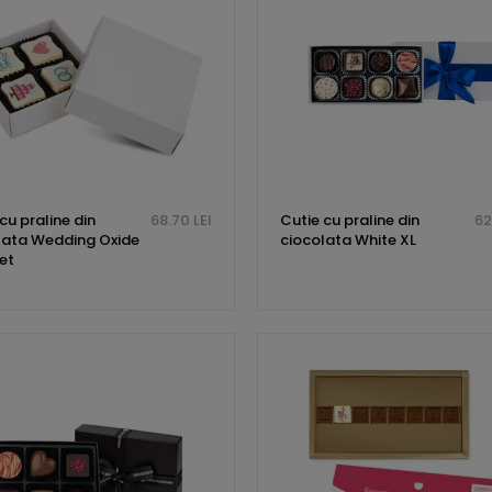
cu praline din
68.70 LEI
Cutie cu praline din
62
lata Wedding Oxide
ciocolata White XL
et