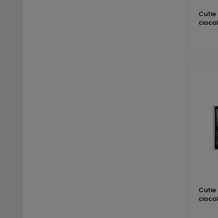
Cutie 
cioco
Cutie 
cioco