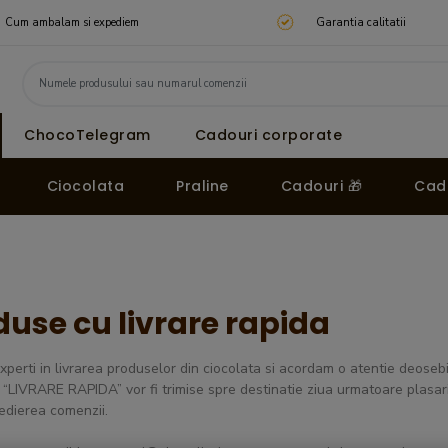
Cum ambalam si expediem
Garantia calitatii
ChocoTelegram
Cadouri corporate
Ciocolata
Praline
Cadouri 🎁
Cado
duse cu livrare rapida
perti in livrarea produselor din ciocolata si acordam o atentie deosebi
 “LIVRARE RAPIDA” vor fi trimise spre destinatie ziua urmatoare plasarii
edierea comenzii.