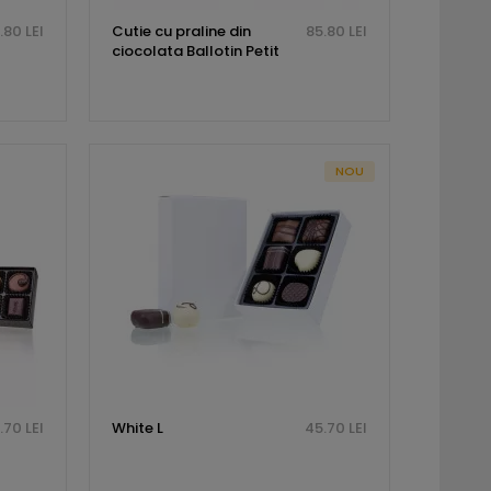
.80 LEI
Cutie cu praline din
85.80 LEI
ciocolata Ballotin Petit
NOU
.70 LEI
White L
45.70 LEI