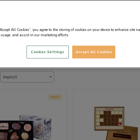
-un un email la comenzi@chocolissimo.ro cu numarul de comanda sau s
“Accept All Cookies”, you agree to the storing of cookies on your device to enhance site n
vrare rapida 🚚
 usage, and assist in our marketing efforts.
Cookies Settings
Accept All Cookies
Implicit
NOU