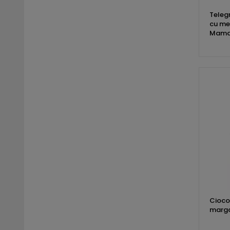
Teleg
cu me
Mama" 
Cioco
marga