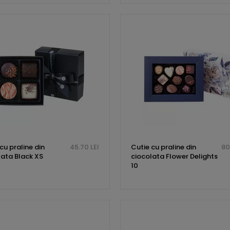
cu praline din
45.70 LEI
Cutie cu praline din
80
lata Black XS
ciocolata Flower Delights
10