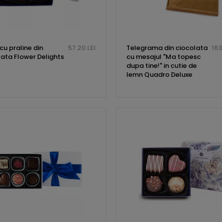
cu praline din
57.20 LEI
Telegrama din ciocolata
163
lata Flower Delights
cu mesajul "Ma topesc
dupa tine!" in cutie de
lemn Quadro Deluxe