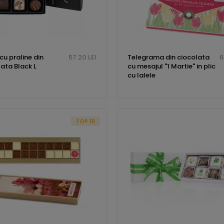
cu praline din
57.20 LEI
Telegrama din ciocolata
6
ata Black L
cu mesajul "1 Martie" in plic
cu lalele
TOP 10