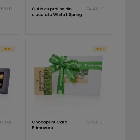
.50 LEI
Cutie cu praline din
74.40 LEI
ciocolata White L Spring
NOU
NOU
.10 LEI
Chocoprint Card-
57.20 LEI
Primavara