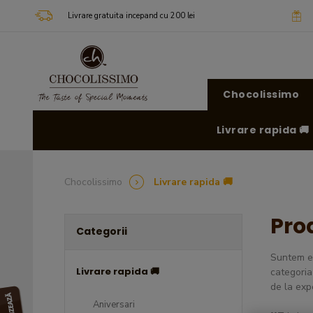
Livrare gratuita incepand cu 200 lei
Chocolissimo
Livrare rapida 🚚
Chocolissimo
Livrare rapida 🚚
Pro
Categorii
Suntem ex
Livrare rapida 🚚
categoria
de la exp
Aniversari