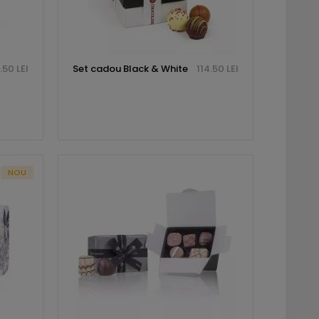
.50 LEI
Set cadou Black & White
114.50 LEI
NOU