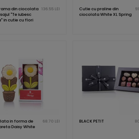
rama din ciocolata
136.55 LEI
Cutie cu praline din
91
sajul "Te iubesc
ciocolata White XL Spring
in cutie cu flori
lata in forma de
68.70 LEI
BLACK PETIT
80
reta Daisy White