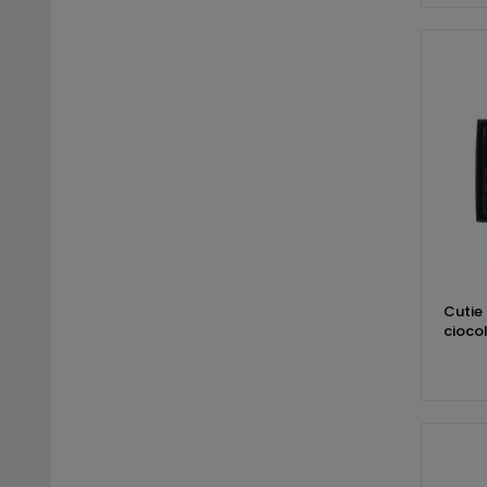
Cutie 
cioco