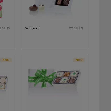
1.31 LEI
White XL
57.20 LEI
NOU
NOU