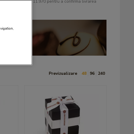
una ne la 0725.711.970 pentru a confirma livrarea
avigation,
Previzualizare
48
96
240